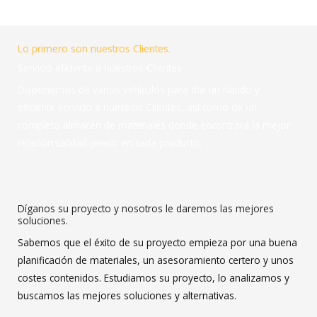
Lo primero son nuestros Clientes.
Servicio eficiente a nuestros Clientes
Disponemos de varios vehículos para dar un rápido y
eficiente servicio a nuestros Clientes, así como de un
completo almacén de materiales donde encontrará la mejor
relación calidad-precio en cada producto.
Díganos su proyecto y nosotros le daremos las mejores
soluciones.
Sabemos que el éxito de su proyecto empieza por una buena
planificación de materiales, un asesoramiento certero y unos
costes contenidos. Estudiamos su proyecto, lo analizamos y
buscamos las mejores soluciones y alternativas.